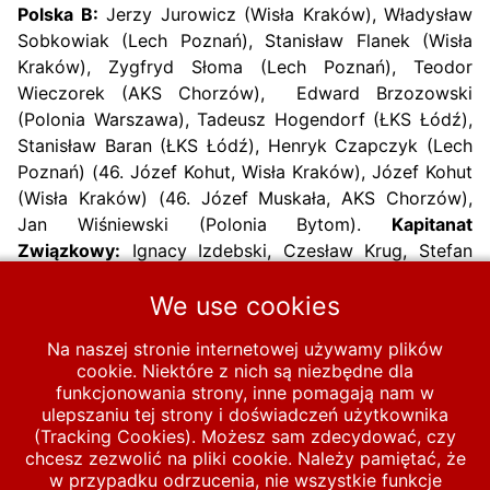
Polska B:
Jerzy Jurowicz (Wisła Kraków), Władysław
Sobkowiak (Lech Poznań), Stanisław Flanek (Wisła
Kraków), Zygfryd Słoma (Lech Poznań), Teodor
Wieczorek (AKS Chorzów), Edward Brzozowski
(Polonia Warszawa), Tadeusz Hogendorf (ŁKS Łódź),
Stanisław Baran (ŁKS Łódź), Henryk Czapczyk (Lech
Poznań) (46. Józef Kohut, Wisła Kraków), Józef Kohut
(Wisła Kraków) (46. Józef Muskała, AKS Chorzów),
Jan Wiśniewski (Polonia Bytom).
Kapitanat
Związkowy:
Ignacy Izdebski, Czesław Krug, Stefan
Kisieliński, Kazimierz Śmiglak, Mieczysław
We use cookies
Szymkowiak
Na naszej stronie internetowej używamy plików
Poprzednia strona: 1949-5-06 Polska B - Rumunia B 1-2
Następna strona:
Poprzednia
Następna
cookie. Niektóre z nich są niezbędne dla
funkcjonowania strony, inne pomagają nam w
ulepszaniu tej strony i doświadczeń użytkownika
Start
MECZE
Polska B
1947-1960
1949
(Tracking Cookies). Możesz sam zdecydować, czy
chcesz zezwolić na pliki cookie. Należy pamiętać, że
1949-10-2 Bułgaria B - Polska B 0-1
w przypadku odrzucenia, nie wszystkie funkcje