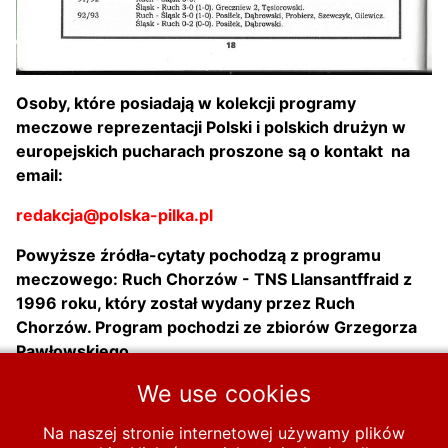
Osoby, które posiadają w kolekcji programy
meczowe reprezentacji Polski i polskich drużyn w
europejskich pucharach proszone są o kontakt na
email:
redakcja@polska-pilka.pl
Powyższe źródła-cytaty pochodzą z programu
meczowego: Ruch Chorzów - TNS Llansantffraid z
1996 roku, który został wydany przez Ruch
Chorzów. Program pochodzi ze zbiorów Grzegorza
Pawłowskiego
We use cookies
Poprzednia strona: Dinaburg FC - Zagłębie Lubin 1-0 (30-06-20
Następna strona
Poprzednia
Następna
Na naszej stronie internetowej używamy plików