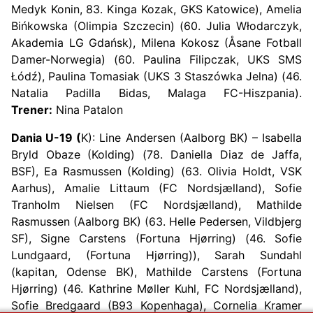
Medyk Konin, 83. Kinga Kozak, GKS Katowice), Amelia
Bińkowska (Olimpia Szczecin) (60. Julia Włodarczyk,
Akademia LG Gdańsk), Milena Kokosz (Åsane Fotball
Damer-Norwegia) (60. Paulina Filipczak, UKS SMS
Łódź), Paulina Tomasiak (UKS 3 Staszówka Jelna) (46.
Natalia Padilla Bidas, Malaga FC-Hiszpania).
Trener:
Nina Patalon
Dania U-19 (
K): Line Andersen (Aalborg BK) – Isabella
Bryld Obaze (Kolding) (78. Daniella Diaz de Jaffa,
BSF), Ea Rasmussen (Kolding) (63. Olivia Holdt, VSK
Aarhus), Amalie Littaum (FC Nordsjælland), Sofie
Tranholm Nielsen (FC Nordsjælland), Mathilde
Rasmussen (Aalborg BK) (63. Helle Pedersen, Vildbjerg
SF), Signe Carstens (Fortuna Hjørring) (46. Sofie
Lundgaard, (Fortuna Hjørring)), Sarah Sundahl
(kapitan, Odense BK), Mathilde Carstens (Fortuna
Hjørring) (46. Kathrine Møller Kuhl, FC Nordsjælland),
Sofie Bredgaard (B93 Kopenhaga), Cornelia Kramer